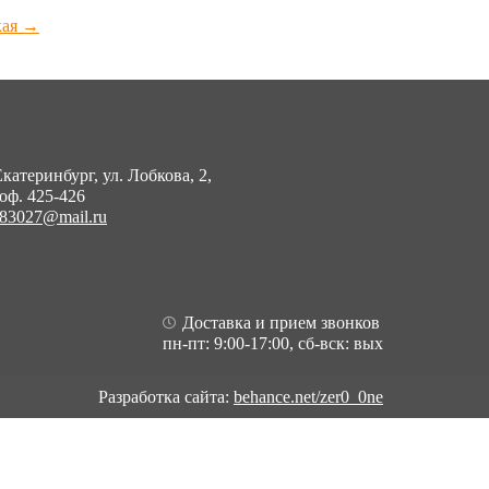
кая
→
Екатеринбург, ул. Лобкова, 2,
 оф. 425-426
83027@mail.ru
Доставка и прием звонков
пн-пт: 9:00-17:00, сб-вск: вых
Разработка сайта:
behance.net/zer0_0ne