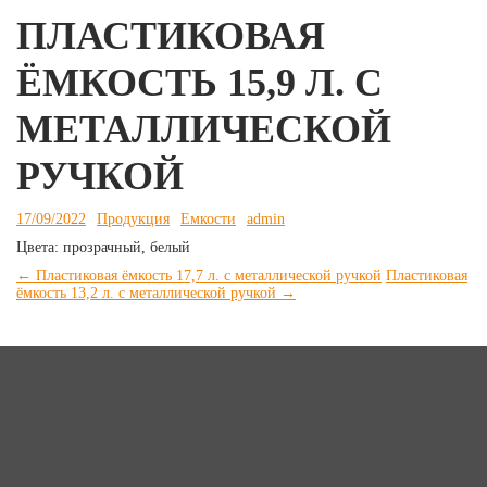
ПЛАСТИКОВАЯ
ЁМКОСТЬ 15,9 Л. С
МЕТАЛЛИЧЕСКОЙ
РУЧКОЙ
17/09/2022
Продукция
Емкости
admin
Цвета: прозрачный, белый
НАВИГАЦИЯ
←
Пластиковая ёмкость 17,7 л. с металлической ручкой
Пластиковая
ёмкость 13,2 л. с металлической ручкой
→
ПО
ЗАПИСЯМ